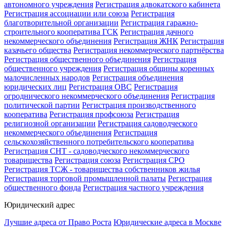
автономного учреждения
Регистрация адвокатского кабинета
Регистрация ассоциации или союза
Регистрация
благотворительной организации
Регистрация гаражно-
строительного кооператива ГСК
Регистрация дачного
некоммерческого объединения
Регистрация ЖНК
Регистрация
казачьего общества
Регистрация некоммерческого партнёрства
Регистрация общественного объединения
Регистрация
общественного учреждения
Регистрация общины коренных
малочисленных народов
Регистрация объединения
юридических лиц
Регистрация ОВС
Регистрация
огроднического некоммерческого объединения
Регистрация
политической партии
Регистрация производственного
кооператива
Регистрация профсоюза
Регистрация
религиозной организации
Регистрация садоводческого
некоммерческого объединения
Регистрация
сельскохозяйственного потребительского кооператива
Регистрация СНТ - садоводческого некоммерческого
товарищества
Регистрация союза
Регистрация СРО
Регистрация ТСЖ - товарищества собственников жилья
Регистрация торговой промышленной палаты
Регистрация
общественного фонда
Регистрация частного учреждения
Юридический адрес
Лучшие адреса от Право Роста
Юридические адреса в Москве