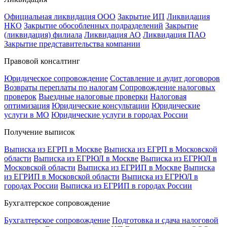
Официальная ликвидация ООО
Закрытие ИП
Ликвидация
НКО
Закрытие обособленных подразделений
Закрытие
(ликвидация) филиала
Ликвидация АО
Ликвидация ПАО
Закрытие представительства компании
Правовой консалтинг
Юридическое сопровождение
Составление и аудит договоров
Возвраты переплаты по налогам
Сопровождение налоговых
проверок
Выездные налоговые проверки
Налоговая
оптимизация
Юридические консультации
Юридические
услуги в МО
Юридические услуги в городах России
Получение выписок
Выписка из ЕГРП в Москве
Выписка из ЕГРП в Московской
области
Выписка из ЕГРЮЛ в Москве
Выписка из ЕГРЮЛ в
Московской области
Выписка из ЕГРИП в Москве
Выписка
из ЕГРИП в Московской области
Выписка из ЕГРЮЛ в
городах России
Выписка из ЕГРИП в городах России
Бухгалтерское сопровождение
Бухгалтерское сопровождение
Подготовка и сдача налоговой