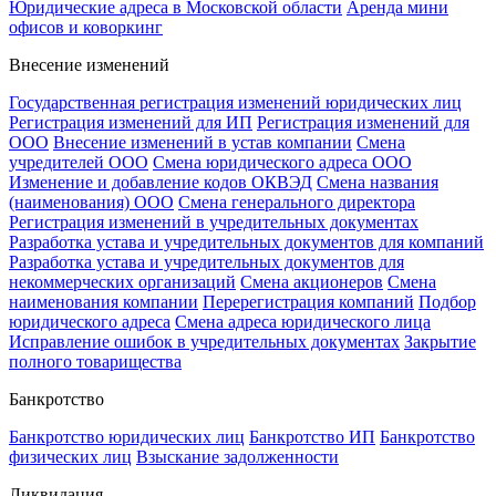
Юридические адреса в Московской области
Аренда мини
офисов и коворкинг
Внесение изменений
Государственная регистрация изменений юридических лиц
Регистрация изменений для ИП
Регистрация изменений для
ООО
Внесение изменений в устав компании
Смена
учредителей ООО
Смена юридического адреса ООО
Изменение и добавление кодов ОКВЭД
Смена названия
(наименования) ООО
Смена генерального директора
Регистрация изменений в учредительных документах
Разработка устава и учредительных документов для компаний
Разработка устава и учредительных документов для
некоммерческих организаций
Смена акционеров
Смена
наименования компании
Перерегистрация компаний
Подбор
юридического адреса
Смена адреса юридического лица
Исправление ошибок в учредительных документах
Закрытие
полного товарищества
Банкротство
Банкротство юридических лиц
Банкротство ИП
Банкротство
физических лиц
Взыскание задолженности
Ликвидация