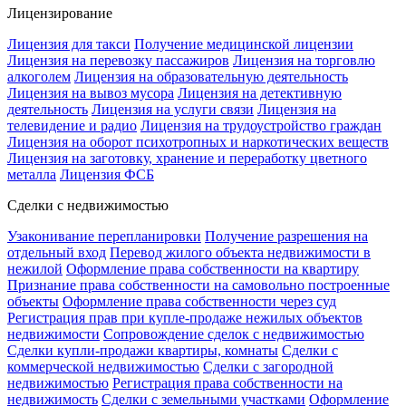
Лицензирование
Лицензия для такси
Получение медицинской лицензии
Лицензия на перевозку пассажиров
Лицензия на торговлю
алкоголем
Лицензия на образовательную деятельность
Лицензия на вывоз мусора
Лицензия на детективную
деятельность
Лицензия на услуги связи
Лицензия на
телевидение и радио
Лицензия на трудоустройство граждан
Лицензия на оборот психотропных и наркотических веществ
Лицензия на заготовку, хранение и переработку цветного
металла
Лицензия ФСБ
Сделки с недвижимостью
Узаконивание перепланировки
Получение разрешения на
отдельный вход
Перевод жилого объекта недвижимости в
нежилой
Оформление права собственности на квартиру
Признание права собственности на самовольно построенные
объекты
Оформление права собственности через суд
Регистрация прав при купле-продаже нежилых объектов
недвижимости
Сопровождение сделок с недвижимостью
Сделки купли-продажи квартиры, комнаты
Сделки с
коммерческой недвижимостью
Сделки с загородной
недвижимостью
Регистрация права собственности на
недвижимость
Сделки с земельными участками
Оформление