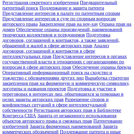
Регистрация секретного изобретения
Предварительный
патентный поиск
Поддержание и защита патента
Представление интересов в палате по патентным спорам
Представление интересов в суде по спорным вопросам
авторского права
Закрепление прав на ноу-хау
Охрана прав на
домен
Обеспечение охраны произведений, наименований
творческих коллективов и псевдонимов
Подготовка
договоров, соглашений и контрактов, а также заявлений,
обращений и жалоб в сфере авторских прав
Анализ
договоров, соглашений и контрактов в сфере
интеллектуальных прав
Представление интересов в органах
государственной власти в отношениях с организациями по
вопросам в сфере авторских прав
Обеспечение охраны бренда
Оперативный информационный поиск на сходство и
тождество с обозначениями других лиц
Выработка стратегии
закрепления прав на фирменную и коммерческую символику,
логотипы и названия проектов
Подготовка и участие в
переговорах в интересах лиц, обратившихся за помощью в
целях защиты авторских прав
Разрешение споров и
конфликтных ситуаций в сфере интеллектуальной
собственности
Регистрация авторских прав в Библиотеке
Конгресса США
Защита от незаконного использования
объектов авторского права и смежных прав
Патентование
изобретений
Защита фирменных наименований
Защита
коммерческих обозначений
Поддержание патента и иные