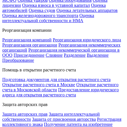
МСФО
Оценка ущерба
Оценка оборудования
Оценка
лицензии
Оценка взноса в уставной капитал
Оценка
автомобилей
Оценка судов
Оценка летательных аппаратов
Оценка железнодорожного транспорта
Оценка
интеллектуальной собственности и НМА
Реорганизация компании
Реорганизация компаний
Реорганизация юридического лица
Реорганизация организации
Реорганизация некоммерческих
организаций
Реорганизация некоммерческой организации в
ООО
Присоединение
Слияние
Разделение
Выделение
Преобразование
Помощь в открытии расчетного счета
Подготовка документов для открытия расчетного счета
Открытие расчетного счета в Москве
Открытие расчетного
счета в Московской области
Предоставление юридического
адреса для открытия расчетного счета
Защита авторских прав
Защита авторских прав
Защита интеллектуальной
собственности
Защита от присвоения авторства
Регистрация
коллективного знака
Получение патента на изобретение