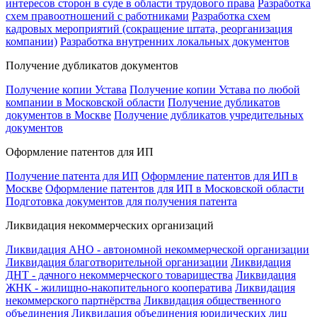
интересов сторон в суде в области трудового права
Разработка
схем правоотношений с работниками
Разработка схем
кадровых мероприятий (сокращение штата, реорганизация
компании)
Разработка внутренних локальных документов
Получение дубликатов документов
Получение копии Устава
Получение копии Устава по любой
компании в Московской области
Получение дубликатов
документов в Москве
Получение дубликатов учредительных
документов
Оформление патентов для ИП
Получение патента для ИП
Оформление патентов для ИП в
Москве
Оформление патентов для ИП в Московской области
Подготовка документов для получения патента
Ликвидация некоммерческих организаций
Ликвидация АНО - автономной некоммерческой организации
Ликвидация благотворительной организации
Ликвидация
ДНТ - дачного некоммерческого товарищества
Ликвидация
ЖНК - жилищно-накопительного кооператива
Ликвидация
некоммерского партнёрства
Ликвидация общественного
объединения
Ликвидация объединения юридических лиц