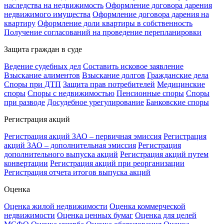
наследства на недвижимость
Оформление договора дарения
недвижимого имущества
Оформление договора дарения на
квартиру
Оформление доли квартиры в собственность
Получение согласований на проведение перепланировки
Защита граждан в суде
Ведение судебных дел
Составить исковое заявление
Взыскание алиментов
Взыскание долгов
Гражданские дела
Споры при ДТП
Защита прав потребителей
Медицинские
споры
Споры с недвижимостью
Пенсионные споры
Споры
при разводе
Досудебное урегулирование
Банковские споры
Регистрация акций
Регистрация акций ЗАО – первичная эмиссия
Регистрация
акций ЗАО – дополнительная эмиссия
Регистрация
дополнительного выпуска акций
Регистрация акций путем
конвертации
Регистрация акций при реорганизации
Регистрация отчета итогов выпуска акций
Оценка
Оценка жилой недвижимости
Оценка коммерческой
недвижимости
Оценка ценных бумаг
Оценка для целей