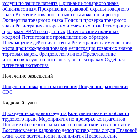
услуги по защите патента
Признание товарного знака
общеизвестным
Прекращение правовой охраны товарного
знака
Внесение товарного знака в таможенный реестр
Экспертиза товарного знака
Поиск и проверка товарного
знака
Регистрация авторских и смежных прав
Регистрация
программ ЭВМ и баз данных
Патентование полезных
моделей
Патентование промышленных образцов
Прекращение действия патента
Регистрация наименования
места происхождения товаров
Регистрация товарных знаков,
торговых марок, брендов, логотипов
Представление
интересов в суде по интеллектуальным правам
Судебная
патентная экспертиза
Получение разрешений
Получение пожарного заключения
Получение разрешения
СЭС
Кадровый аудит
Проведение кадрового аудита
Консультирование в области
трудового права
Мероприятия по проверке контрагентов
Понятие обеспечительных мер и содействие в их принятии
Восстановление кадрового делопроизводства с нуля
Правовой
аудит сфер деятельности предприятия
Представление