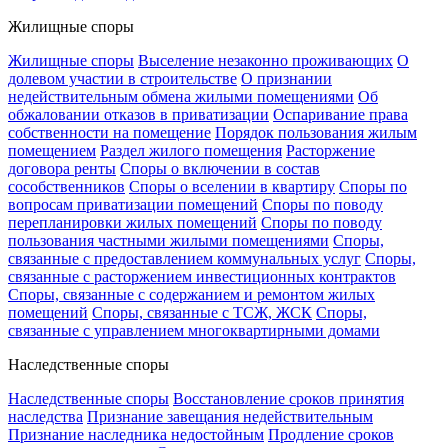
Жилищные споры
Жилищные споры
Выселение незаконно проживающих
О
долевом участии в строительстве
О признании
недействительным обмена жилыми помещениями
Об
обжаловании отказов в приватизации
Оспаривание права
собственности на помещение
Порядок пользования жилым
помещением
Раздел жилого помещения
Расторжение
договора ренты
Споры о включении в состав
сособственников
Споры о вселении в квартиру
Споры по
вопросам приватизации помещений
Споры по поводу
перепланировки жилых помещений
Споры по поводу
пользования частными жилыми помещениями
Споры,
связанные с предоставлением коммунальных услуг
Споры,
связанные с расторжением инвестиционных контрактов
Споры, связанные с содержанием и ремонтом жилых
помещений
Споры, связанные с ТСЖ, ЖСК
Споры,
связанные с управлением многоквартирными домами
Наследственные споры
Наследственные споры
Восстановление сроков принятия
наследства
Признание завещания недействительным
Признание наследника недостойным
Продление сроков