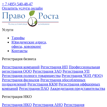
+ 7 (495) 540-48-47
Оплатить услуги онлайн
Услуги
Тарифы
Юридические адреса,
офисы, коворкинг
Контакты
Регистрация бизнеса
Регистрация компаний
Регистрация ИП
Профессиональная
регистрация ООО
Регистрация ЗАО
Регистрация УП
Регистрация полного товарищества
Регистрация ЧОП (ЧОО)
Регистрация филиалов
Регистрация обособленных
подразделений
Регистрация ККМ
Регистрация оффшорных
компаний
Регистрация ПАО
Аккредитация представительства
Регистрация НКО
Регистрация НКО
Регистрация АНО
Регистрация