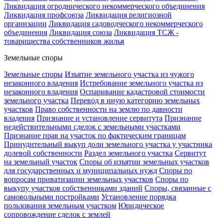
Ликвидация огроднического некоммерческого объединения
Ликвидация профсоюза
Ликвидация религиозной
организации
Ликвидация садоводческого некоммерческого
объединения
Ликвидация союза
Ликвидация ТСЖ -
товарищества собственников жилья
Земельные споры
Земельные споры
Изъятие земельного участка из чужого
незаконного владения
Истребование земельного участка из
незаконного владения
Оспаривание кадастровой стоимости
земельного участка
Перевод в иную категорию земельных
участков
Право собственности на землю по давности
владения
Признание и установление сервитута
Признание
недействительными сделок с земельными участками
Признание прав на участок по фактическим границам
Принудительный выкуп доли земельного участка у участника
долевой собственности
Раздел земельного участка
Сервитут
на земельный участок
Споры об изъятии земельных участков
для государственных и муниципальных нужд
Споры по
вопросам приватизации земельных участков
Споры по
выкупу участков собственниками зданий
Споры, связанные с
самовольными постройками
Установление порядка
пользования земельным участком
Юридическое
сопровождение сделок с землей