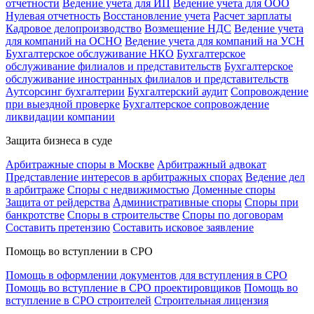
отчетности
Ведение учета для ИП
Ведение учета для ООО
Нулевая отчетность
Восстановление учета
Расчет зарплаты
Кадровое делопроизводство
Возмещение НДС
Ведение учета
для компаний на ОСНО
Ведение учета для компаний на УСН
Бухгалтерское обслуживание НКО
Бухгалтерское
обслуживание филиалов и представительств
Бухгалтерское
обслуживание иностранных филиалов и представительств
Аутсорсинг бухгалтерии
Бухгалтерский аудит
Сопровождение
при выездной проверке
Бухгалтерское сопровождение
ликвидации компании
Защита бизнеса в суде
Арбитражные споры в Москве
Арбитражный адвокат
Представление интересов в арбитражных спорах
Ведение дел
в арбитраже
Споры с недвижимостью
Доменные споры
Защита от рейдерства
Административные споры
Споры при
банкротстве
Споры в строительстве
Споры по договорам
Составить претензию
Составить исковое заявление
Помощь во вступлении в СРО
Помощь в оформлении документов для вступления в СРО
Помощь во вступление в СРО проектировщиков
Помощь во
вступление в СРО строителей
Строительная лицензия