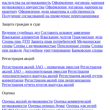
наследства на недвижимость
Оформление договора дарения
недвижимого имущества
Оформление договора дарения на
квартиру
Оформление доли квартиры в собственность
Получение согласований на проведение перепланировки
Защита граждан в суде
Ведение судебных дел
Составить исковое заявление
Взыскание алиментов
Взыскание долгов
Гражданские дела
Споры при ДТП
Защита прав потребителей
Медицинские
споры
Споры с недвижимостью
Пенсионные споры
Споры
при разводе
Досудебное урегулирование
Банковские споры
Регистрация акций
Регистрация акций ЗАО – первичная эмиссия
Регистрация
акций ЗАО – дополнительная эмиссия
Регистрация
дополнительного выпуска акций
Регистрация акций путем
конвертации
Регистрация акций при реорганизации
Регистрация отчета итогов выпуска акций
Оценка
Оценка жилой недвижимости
Оценка коммерческой
недвижимости
Оценка ценных бумаг
Оценка для целей