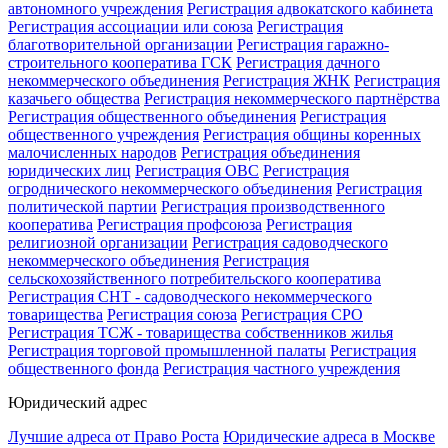
автономного учреждения
Регистрация адвокатского кабинета
Регистрация ассоциации или союза
Регистрация
благотворительной организации
Регистрация гаражно-
строительного кооператива ГСК
Регистрация дачного
некоммерческого объединения
Регистрация ЖНК
Регистрация
казачьего общества
Регистрация некоммерческого партнёрства
Регистрация общественного объединения
Регистрация
общественного учреждения
Регистрация общины коренных
малочисленных народов
Регистрация объединения
юридических лиц
Регистрация ОВС
Регистрация
огроднического некоммерческого объединения
Регистрация
политической партии
Регистрация производственного
кооператива
Регистрация профсоюза
Регистрация
религиозной организации
Регистрация садоводческого
некоммерческого объединения
Регистрация
сельскохозяйственного потребительского кооператива
Регистрация СНТ - садоводческого некоммерческого
товарищества
Регистрация союза
Регистрация СРО
Регистрация ТСЖ - товарищества собственников жилья
Регистрация торговой промышленной палаты
Регистрация
общественного фонда
Регистрация частного учреждения
Юридический адрес
Лучшие адреса от Право Роста
Юридические адреса в Москве