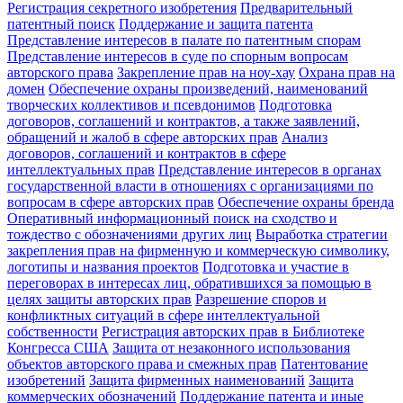
Регистрация секретного изобретения
Предварительный
патентный поиск
Поддержание и защита патента
Представление интересов в палате по патентным спорам
Представление интересов в суде по спорным вопросам
авторского права
Закрепление прав на ноу-хау
Охрана прав на
домен
Обеспечение охраны произведений, наименований
творческих коллективов и псевдонимов
Подготовка
договоров, соглашений и контрактов, а также заявлений,
обращений и жалоб в сфере авторских прав
Анализ
договоров, соглашений и контрактов в сфере
интеллектуальных прав
Представление интересов в органах
государственной власти в отношениях с организациями по
вопросам в сфере авторских прав
Обеспечение охраны бренда
Оперативный информационный поиск на сходство и
тождество с обозначениями других лиц
Выработка стратегии
закрепления прав на фирменную и коммерческую символику,
логотипы и названия проектов
Подготовка и участие в
переговорах в интересах лиц, обратившихся за помощью в
целях защиты авторских прав
Разрешение споров и
конфликтных ситуаций в сфере интеллектуальной
собственности
Регистрация авторских прав в Библиотеке
Конгресса США
Защита от незаконного использования
объектов авторского права и смежных прав
Патентование
изобретений
Защита фирменных наименований
Защита
коммерческих обозначений
Поддержание патента и иные