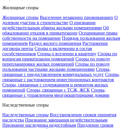
Жилищные споры
Жилищные споры
Выселение незаконно проживающих
О
долевом участии в строительстве
О признании
недействительным обмена жилыми помещениями
Об
обжаловании отказов в приватизации
Оспаривание права
собственности на помещение
Порядок пользования жилым
помещением
Раздел жилого помещения
Расторжение
договора ренты
Споры о включении в состав
сособственников
Споры о вселении в квартиру
Споры по
вопросам приватизации помещений
Споры по поводу
перепланировки жилых помещений
Споры по поводу
пользования частными жилыми помещениями
Споры,
связанные с предоставлением коммунальных услуг
Споры,
связанные с расторжением инвестиционных контрактов
Споры, связанные с содержанием и ремонтом жилых
помещений
Споры, связанные с ТСЖ, ЖСК
Споры,
связанные с управлением многоквартирными домами
Наследственные споры
Наследственные споры
Восстановление сроков принятия
наследства
Признание завещания недействительным
Признание наследника недостойным
Продление сроков