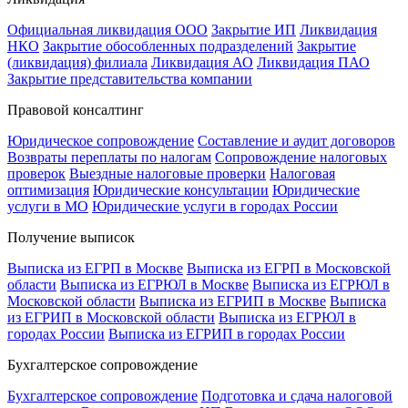
Официальная ликвидация ООО
Закрытие ИП
Ликвидация
НКО
Закрытие обособленных подразделений
Закрытие
(ликвидация) филиала
Ликвидация АО
Ликвидация ПАО
Закрытие представительства компании
Правовой консалтинг
Юридическое сопровождение
Составление и аудит договоров
Возвраты переплаты по налогам
Сопровождение налоговых
проверок
Выездные налоговые проверки
Налоговая
оптимизация
Юридические консультации
Юридические
услуги в МО
Юридические услуги в городах России
Получение выписок
Выписка из ЕГРП в Москве
Выписка из ЕГРП в Московской
области
Выписка из ЕГРЮЛ в Москве
Выписка из ЕГРЮЛ в
Московской области
Выписка из ЕГРИП в Москве
Выписка
из ЕГРИП в Московской области
Выписка из ЕГРЮЛ в
городах России
Выписка из ЕГРИП в городах России
Бухгалтерское сопровождение
Бухгалтерское сопровождение
Подготовка и сдача налоговой