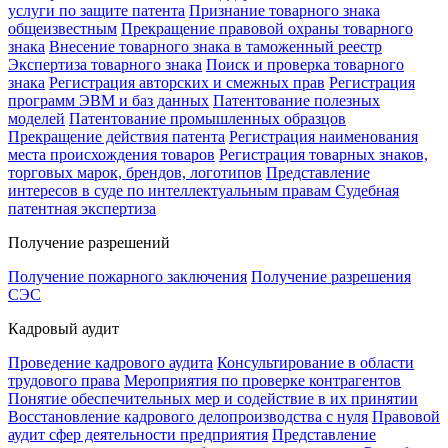
услуги по защите патента
Признание товарного знака
общеизвестным
Прекращение правовой охраны товарного
знака
Внесение товарного знака в таможенный реестр
Экспертиза товарного знака
Поиск и проверка товарного
знака
Регистрация авторских и смежных прав
Регистрация
программ ЭВМ и баз данных
Патентование полезных
моделей
Патентование промышленных образцов
Прекращение действия патента
Регистрация наименования
места происхождения товаров
Регистрация товарных знаков,
торговых марок, брендов, логотипов
Представление
интересов в суде по интеллектуальным правам
Судебная
патентная экспертиза
Получение разрешений
Получение пожарного заключения
Получение разрешения
СЭС
Кадровый аудит
Проведение кадрового аудита
Консультирование в области
трудового права
Мероприятия по проверке контрагентов
Понятие обеспечительных мер и содействие в их принятии
Восстановление кадрового делопроизводства с нуля
Правовой
аудит сфер деятельности предприятия
Представление