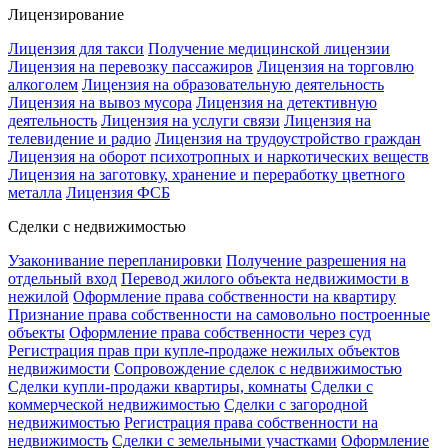
Лицензирование
Лицензия для такси
Получение медицинской лицензии
Лицензия на перевозку пассажиров
Лицензия на торговлю
алкоголем
Лицензия на образовательную деятельность
Лицензия на вывоз мусора
Лицензия на детективную
деятельность
Лицензия на услуги связи
Лицензия на
телевидение и радио
Лицензия на трудоустройство граждан
Лицензия на оборот психотропных и наркотических веществ
Лицензия на заготовку, хранение и переработку цветного
металла
Лицензия ФСБ
Сделки с недвижимостью
Узаконивание перепланировки
Получение разрешения на
отдельный вход
Перевод жилого объекта недвижимости в
нежилой
Оформление права собственности на квартиру
Признание права собственности на самовольно построенные
объекты
Оформление права собственности через суд
Регистрация прав при купле-продаже нежилых объектов
недвижимости
Сопровождение сделок с недвижимостью
Сделки купли-продажи квартиры, комнаты
Сделки с
коммерческой недвижимостью
Сделки с загородной
недвижимостью
Регистрация права собственности на
недвижимость
Сделки с земельными участками
Оформление