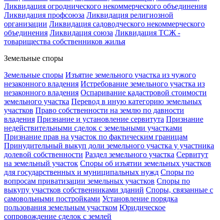
Ликвидация огроднического некоммерческого объединения
Ликвидация профсоюза
Ликвидация религиозной
организации
Ликвидация садоводческого некоммерческого
объединения
Ликвидация союза
Ликвидация ТСЖ -
товарищества собственников жилья
Земельные споры
Земельные споры
Изъятие земельного участка из чужого
незаконного владения
Истребование земельного участка из
незаконного владения
Оспаривание кадастровой стоимости
земельного участка
Перевод в иную категорию земельных
участков
Право собственности на землю по давности
владения
Признание и установление сервитута
Признание
недействительными сделок с земельными участками
Признание прав на участок по фактическим границам
Принудительный выкуп доли земельного участка у участника
долевой собственности
Раздел земельного участка
Сервитут
на земельный участок
Споры об изъятии земельных участков
для государственных и муниципальных нужд
Споры по
вопросам приватизации земельных участков
Споры по
выкупу участков собственниками зданий
Споры, связанные с
самовольными постройками
Установление порядка
пользования земельным участком
Юридическое
сопровождение сделок с землей