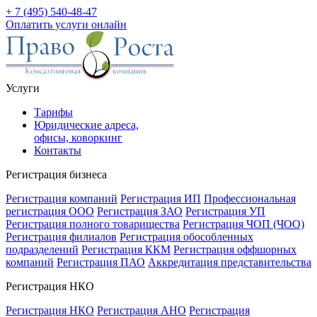
+ 7 (495) 540-48-47
Оплатить услуги онлайн
Услуги
Тарифы
Юридические адреса,
офисы, коворкинг
Контакты
Регистрация бизнеса
Регистрация компаний
Регистрация ИП
Профессиональная
регистрация ООО
Регистрация ЗАО
Регистрация УП
Регистрация полного товарищества
Регистрация ЧОП (ЧОО)
Регистрация филиалов
Регистрация обособленных
подразделений
Регистрация ККМ
Регистрация оффшорных
компаний
Регистрация ПАО
Аккредитация представительства
Регистрация НКО
Регистрация НКО
Регистрация АНО
Регистрация