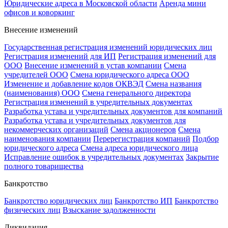
Юридические адреса в Московской области
Аренда мини
офисов и коворкинг
Внесение изменений
Государственная регистрация изменений юридических лиц
Регистрация изменений для ИП
Регистрация изменений для
ООО
Внесение изменений в устав компании
Смена
учредителей ООО
Смена юридического адреса ООО
Изменение и добавление кодов ОКВЭД
Смена названия
(наименования) ООО
Смена генерального директора
Регистрация изменений в учредительных документах
Разработка устава и учредительных документов для компаний
Разработка устава и учредительных документов для
некоммерческих организаций
Смена акционеров
Смена
наименования компании
Перерегистрация компаний
Подбор
юридического адреса
Смена адреса юридического лица
Исправление ошибок в учредительных документах
Закрытие
полного товарищества
Банкротство
Банкротство юридических лиц
Банкротство ИП
Банкротство
физических лиц
Взыскание задолженности
Ликвидация