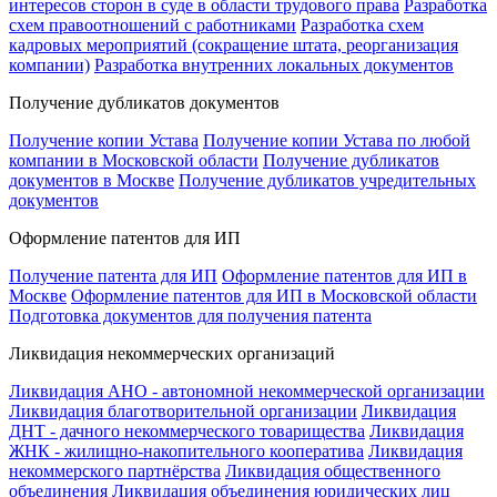
интересов сторон в суде в области трудового права
Разработка
схем правоотношений с работниками
Разработка схем
кадровых мероприятий (сокращение штата, реорганизация
компании)
Разработка внутренних локальных документов
Получение дубликатов документов
Получение копии Устава
Получение копии Устава по любой
компании в Московской области
Получение дубликатов
документов в Москве
Получение дубликатов учредительных
документов
Оформление патентов для ИП
Получение патента для ИП
Оформление патентов для ИП в
Москве
Оформление патентов для ИП в Московской области
Подготовка документов для получения патента
Ликвидация некоммерческих организаций
Ликвидация АНО - автономной некоммерческой организации
Ликвидация благотворительной организации
Ликвидация
ДНТ - дачного некоммерческого товарищества
Ликвидация
ЖНК - жилищно-накопительного кооператива
Ликвидация
некоммерского партнёрства
Ликвидация общественного
объединения
Ликвидация объединения юридических лиц