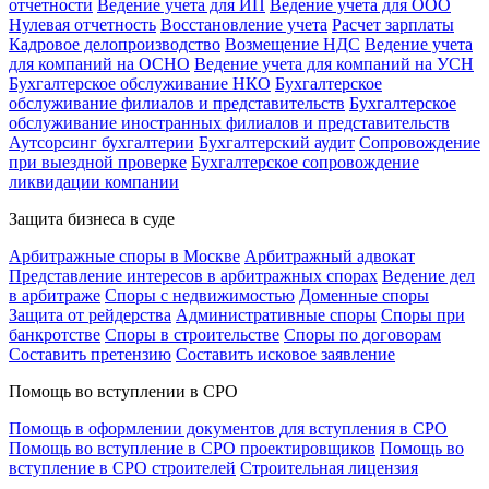
отчетности
Ведение учета для ИП
Ведение учета для ООО
Нулевая отчетность
Восстановление учета
Расчет зарплаты
Кадровое делопроизводство
Возмещение НДС
Ведение учета
для компаний на ОСНО
Ведение учета для компаний на УСН
Бухгалтерское обслуживание НКО
Бухгалтерское
обслуживание филиалов и представительств
Бухгалтерское
обслуживание иностранных филиалов и представительств
Аутсорсинг бухгалтерии
Бухгалтерский аудит
Сопровождение
при выездной проверке
Бухгалтерское сопровождение
ликвидации компании
Защита бизнеса в суде
Арбитражные споры в Москве
Арбитражный адвокат
Представление интересов в арбитражных спорах
Ведение дел
в арбитраже
Споры с недвижимостью
Доменные споры
Защита от рейдерства
Административные споры
Споры при
банкротстве
Споры в строительстве
Споры по договорам
Составить претензию
Составить исковое заявление
Помощь во вступлении в СРО
Помощь в оформлении документов для вступления в СРО
Помощь во вступление в СРО проектировщиков
Помощь во
вступление в СРО строителей
Строительная лицензия